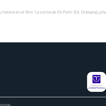
istoria en el libro "La cocina de Els Ports" (Ed. Drassana).
¡¡¡Ha
Sitemap