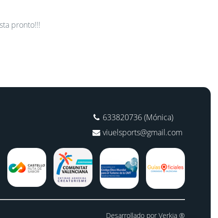
sta pronto!!!
633820736 (Mónica)
viuelsports@gmail.com
Desarrollado por Verkia ®