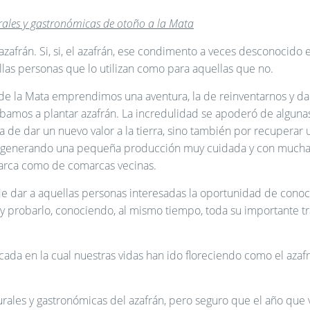
urales y gastronómicas de otoño a la Mata
azafrán. Si, si, el azafrán, ese condimento a veces desconocido en
las personas que lo utilizan como para aquellas que no.
de la Mata emprendimos una aventura, la de reinventarnos y da
: íbamos a plantar azafrán. La incredulidad se apoderó de algu
a de dar un nuevo valor a la tierra, sino también por recuperar un
es, generando una pequeña producción muy cuidada y con mucha
omarca como de comarcas vecinas.
 dar a aquellas personas interesadas la oportunidad de conoce
 y probarlo, conociendo, al mismo tiempo, toda su importante tr
da en la cual nuestras vidas han ido floreciendo como el azafrá
urales y gastronómicas del azafrán, pero seguro que el año que 