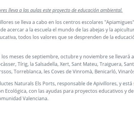
res lleva a las aulas este proyecto de educación ambiental.
illores se lleva a cabo en los centros escolares "Apiamigue
nde acercar a la escuela el mundo de las abejas y la apicul
ducativa, todos los valores que se desprenden de la educa
de los meses de septiembre, octubre y noviembre se llevará 
àsser, Tírig, la Salsadella, Xert, Sant Mateu, Traiguera, Sant 
varssos, Torreblanca, les Coves de Vinromà, Benicarló, Vinarò
uctes Naturals Els Ports, responsable de Apivillores, y está
ón Ecológica, con las ayudas para proyectos educativos y de
Comunidad Valenciana.