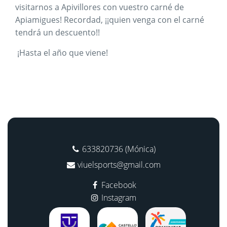
visitarnos a Apivillores con vuestro carné de
Apiamigues! Recordad, ¡¡quien venga con el carné
tendrá un descuento!!
¡Hasta el año que viene!
633820736 (Mónica)
viuelsports@gmail.com
Facebook
Instagram