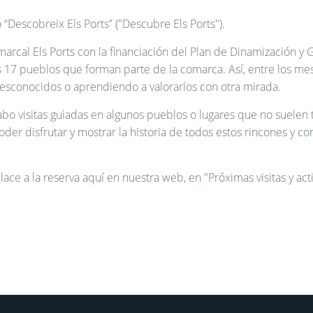
“Descobreix Els Ports” ("Descubre Els Ports").
cal Els Ports con la financiación del Plan de Dinamización y G
 los 17 pueblos que forman parte de la comarca. Así, entre los 
 desconocidos o aprendiendo a valorarlos con otra mirada.
bo visitas guiadas en algunos pueblos o lugares que no suelen t
der disfrutar y mostrar la historia de todos estos rincones y co
lace a la reserva aquí en nuestra web, en "Próximas visitas y ac