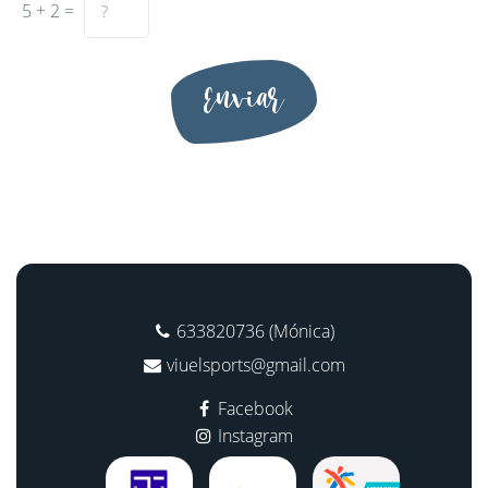
5 + 2 =
Enviar
633820736 (Mónica)
viuelsports@gmail.com
Facebook
Instagram