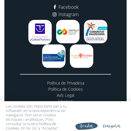
Facebook
Instagram
Política de Privadesa
Política de Cookies
Avís Legal
Sitemap
Les cookies són importants per a tu,
Desenvolupat per Verkia ®
influeixen en la teva experiència de
navegació. Fem servir cookies
Llicència de Turisme Actiu: TA-60-CS // Llicència
tècniques i analítiques. Pots
d'Agència de Viatges: CV-Mm-2437-CS // Guies oficials
consultar la nostra
Política de
Acceptar
Configurar
Cookies
. En fer clic a "Acceptar",
nº 894 y 1495.